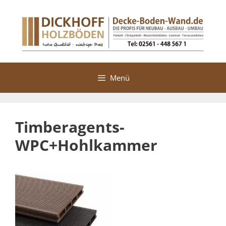
Zum
Inhalt
springen
Menü
Timberagents-
WPC+Hohlkammer