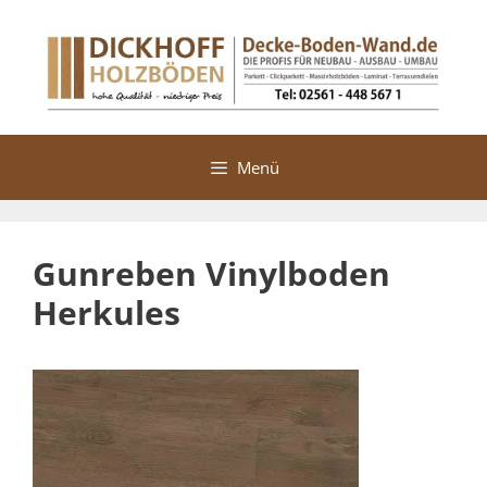
Zum
Inhalt
springen
Menü
Gunreben Vinylboden
Herkules