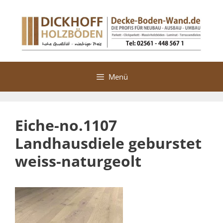
Zum
Inhalt
springen
Menü
Eiche-no.1107
Landhausdiele geburstet
weiss-naturgeolt