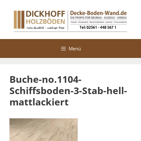
Zum
Inhalt
springen
Menü
Buche-no.1104-
Schiffsboden-3-Stab-hell-
mattlackiert