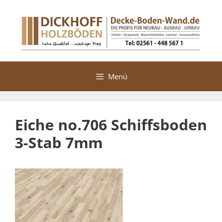
Zum
Inhalt
springen
Menü
Eiche no.706 Schiffsboden
3-Stab 7mm