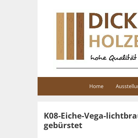
Zum
Inhalt
springen
Home
Ausstell
K08-Eiche-Vega-lichtbr
gebürstet