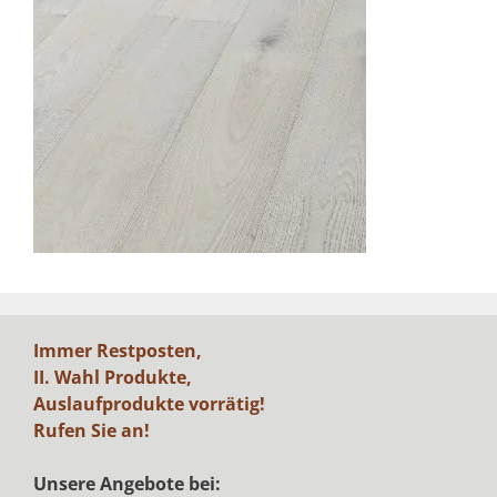
Immer Restposten,
II. Wahl Produkte,
Auslaufprodukte vorrätig!
Rufen Sie an!
Unsere Angebote bei: