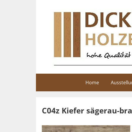
Zum
Inhalt
springen
Home
Ausstell
C04z Kiefer sägerau-br