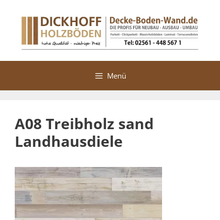
Zum
Inhalt
springen
Menü
A08 Treibholz sand
Landhausdiele